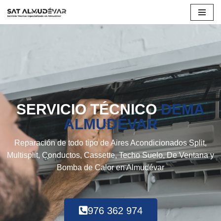
Saltar
al
contenido
SERVICIO TÉCNICO
DEMA
ALMUDÉVAR
Reparación de todo tipo de Aires Acondicionados Split,
Multisplit, Conductos, Cassette, Techo Suelo, De Ventana y
Bomba de Calor en Almudévar
976 362 974