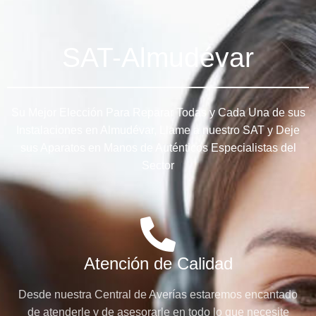
SAT-Almudévar
Su Mejor Elección Para Reparar Todas y Cada Una de sus
Instalaciones en Almudévar, Llame a nuestro SAT y Deje
sus Aparatos en Manos de Auténticos Especialistas del
Sector
Atención de Calidad
Desde nuestra Central de Averías estaremos encantado
de atenderle y de asesorarle en todo lo que necesite